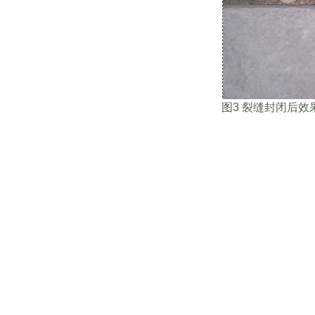
图
3 裂缝封闭后效