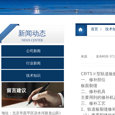
首页
技术
》
新闻动态
NEWS CENTER
公司新闻
来源:
|
发布时间:
87
行业新闻
CRTSⅡ型轨道板
技术知识
一、修补部位
板面裂缝
留言建议
二、修补机具
Message
主要用到的修补机
三、修补工艺
1、轨道板裂缝修
地址：
北京市昌平区凉水河路龙山跃1