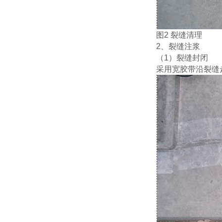
图
2 裂缝清理
2、裂缝注浆
（
1）裂缝封闭
采用宽胶带沿裂缝