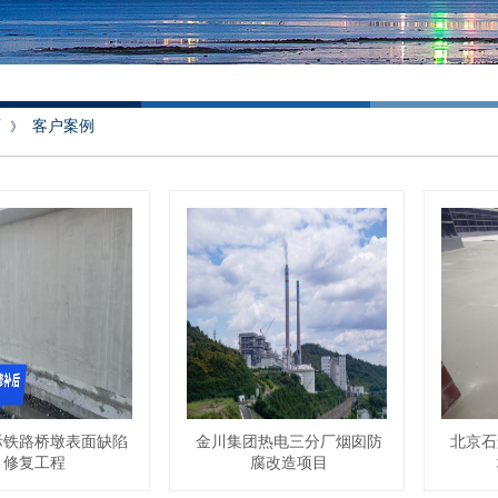
页
客户案例
》
际铁路桥墩表面缺陷
金川集团热电三分厂烟囱防
‌北京
修复工程
腐改造项目