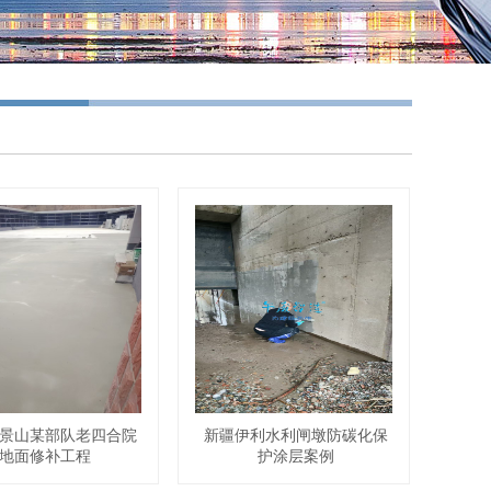
石景山某部队老四合院
新疆伊利水利闸墩防碳化保
地面修补工程
护涂层案例