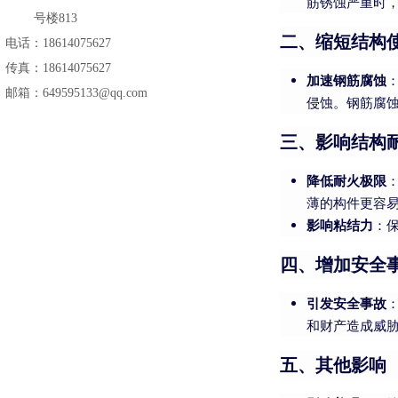
筋锈蚀严重时
号楼813
二、缩短结构
电话：18614075627
传真：18614075627
加速钢筋腐蚀
邮箱：649595133@qq.com
侵蚀。钢筋腐
三、影响结构
降低耐火极限
薄的构件更容
影响粘结力
：
四、增加安全
引发安全事故
和财产造成威
五、其他影响