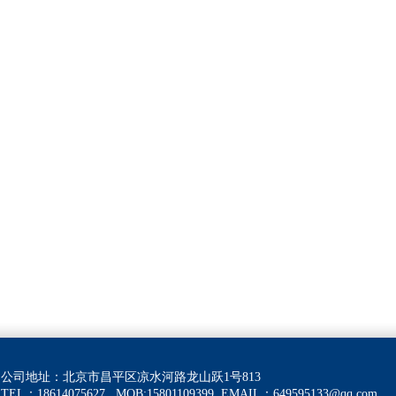
公司地址：北京市昌平区凉水河路龙山跃1号813
TEL：18614075627 MOB:15801109399
EMAIL：
649595133@qq.com