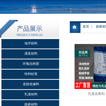
首页
路桥材
产品展示
》
PRODUCT DISPLAY
地坪材料
灌浆材料
环氧结构胶
特种砂浆
道路抢修料
孔道压浆剂
乳液材料
路桥材料