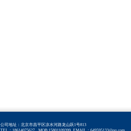
公司地址：北京市昌平区凉水河路龙山跃1号813
TEL：18614075627 MOB:15801109399
EMAIL：
649595133@qq.com