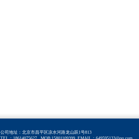
公司地址：北京市昌平区凉水河路龙山跃1号813
TEL：18614075627 MOB:15801109399
EMAIL：
649595133@qq.com