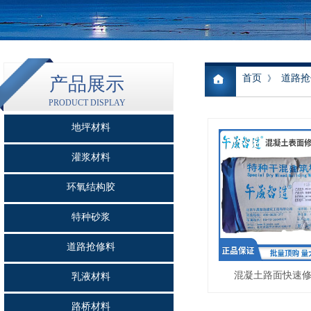
首页
道路抢
产品展示
》
PRODUCT DISPLAY
地坪材料
灌浆材料
环氧结构胶
特种砂浆
道路抢修料
混凝土路面快速
乳液材料
路桥材料