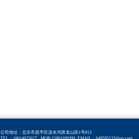
公司地址：北京市昌平区凉水河路龙山跃1号813
TEL：18614075627 MOB:15801109399
EMAIL：
649595133@qq.com