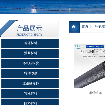
首页
环氧结
产品展示
》
PRODUCT DISPLAY
地坪材料
灌浆材料
环氧结构胶
特种砂浆
道路抢修料
碳纤维布
乳液材料
路桥材料